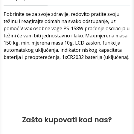
Pobrinite se za svoje zdravlje, redovito pratite svoju
težinu i reagirajte odmah na svako odstupanje, uz
pomoć Vivax osobne vage PS-158W praćenje oscilacija u
težini će vam biti jednostavno i lako. Max.mjerena masa
150 kg, min. mjerena masa 10g, LCD zaslon, funkcija
automatskog uključenja, indikator niskog kapaciteta
baterija i preopterećenja, 1xCR2032 baterija (uključena).
Zašto kupovati kod nas?