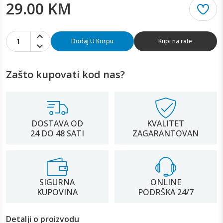
29.00 KM
1
Dodaj U Korpu
Kupi na rate
Zašto kupovati kod nas?
DOSTAVA OD
KVALITET
24 DO 48 SATI
ZAGARANTOVAN
SIGURNA
ONLINE
KUPOVINA
PODRŠKA 24/7
Detalji o proizvodu