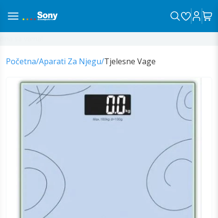
na sa vama!
Početna
/
Aparati Za Njegu
/
Tjelesne Vage