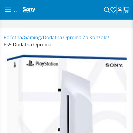
 sa vama!
Početna
/
Gaming
/
Dodatna Oprema Za Konzole
/
Ps5 Dodatna Oprema