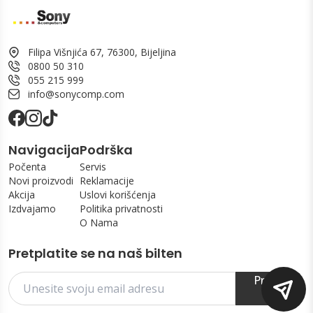
Filipa Višnjića 67, 76300, Bijeljina
0800 50 310
055 215 999
info@sonycomp.com
Navigacija
Podrška
Počenta
Servis
Novi proizvodi
Reklamacije
Akcija
Uslovi korišćenja
Izdvajamo
Politika privatnosti
O Nama
Pretplatite se na naš bilten
Prijavi
se