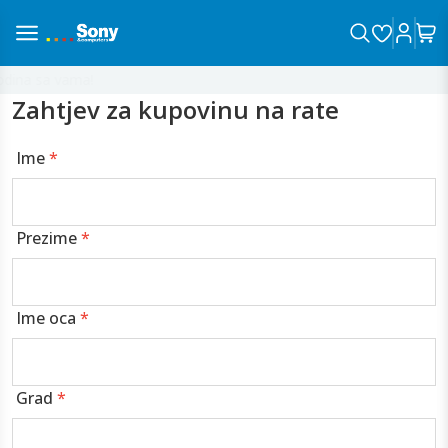
ina sa vama!
Zahtjev za kupovinu na rate
Ime
*
Prezime
*
Ime oca
*
Grad
*