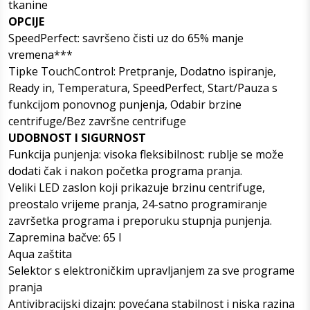
tkanine
OPCIJE
SpeedPerfect: savršeno čisti uz do 65% manje
vremena***
Tipke TouchControl: Pretpranje, Dodatno ispiranje,
Ready in, Temperatura, SpeedPerfect, Start/Pauza s
funkcijom ponovnog punjenja, Odabir brzine
centrifuge/Bez završne centrifuge
UDOBNOST I SIGURNOST
Funkcija punjenja: visoka fleksibilnost: rublje se može
dodati čak i nakon početka programa pranja.
Veliki LED zaslon koji prikazuje brzinu centrifuge,
preostalo vrijeme pranja, 24-satno programiranje
završetka programa i preporuku stupnja punjenja.
Zapremina bačve: 65 l
Aqua zaštita
Selektor s elektroničkim upravljanjem za sve programe
pranja
Antivibracijski dizajn: povećana stabilnost i niska razina