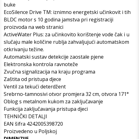
buke
EcoSilence Drive TM: iznimno energetski učinkovit i tih
BLDC motor s 10 godina jamstva pri registraciji
proizvoda na web stranici
ActiveWater Plus: za učinkovito korištenje vode čak i u
slučaju male količine rublja zahvaljujući automatskom
otkrivanju težine.
Automatski sustav detekcije zaostale pjene
Elektronska kontrola ravnoteže
Zvučna signalizacija na kraju programa
Zaštita od pristupa djece
Ventil za tekući deterdžent
Srebrno-tamnosivi otvor promjera 32 cm, otvora 171°
Oblog s metalnom kukom za zaključavanje
Funkcija zaključavanja pristupa djeci
TEHNIČKI DETALJI
EAN šifra 4242005398720
Proizvedeno u Poljskoj
DIMENZIJE