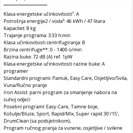
Klasa energetske učinkovitosti¹: A
Potrošnja energije2 / voda³: 46 kWh / 47 litara
Kapacitet: 8 kg
Trajanje programa: 3:33 h:min
Klasa učinkovitosti centrifugiranja: B
Brzina centrifuge**: 0 - 1400 o/min
Razina buke: 72 dB (A) ref. 1pW
Klasa energetske učinkovitosti razine buke: A
programer
Standardni programi: Pamuk, Easy Care, Osjetljivo/Svila,
Vuna/Ručno pranje
Iron Assist: parni program za smanjenje nabora na
suhoj odjeći
Posebni programi: Easy-Care, Tamne boje,
Košulje/Bluze, Sport, Rapid/Mix, Super rapid 30'/15',
DrumClean (sa podsjetnikom),
Program ručnog pranja za vunene, osjetljive / svilene