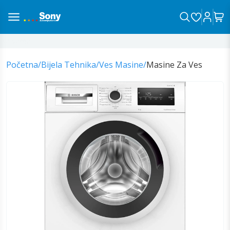
Be
Početna
/
Bijela Tehnika
/
Ves Masine
/
Masine Za Ves