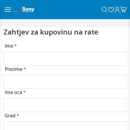
dina sa vama!
Zahtjev za kupovinu na rate
Ime
*
Prezime
*
Ime oca
*
Grad
*