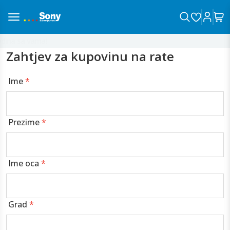
ina sa vama!
Zahtjev za kupovinu na rate
Ime
*
Prezime
*
Ime oca
*
Grad
*