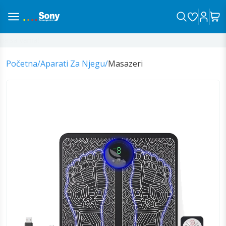
 sa vama!
Početna
/
Aparati Za Njegu
/
Masazeri