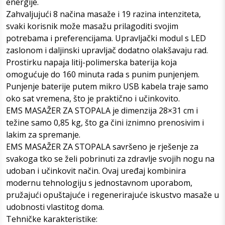
energije.
Zahvaljujući 8 načina masaže i 19 razina intenziteta,
svaki korisnik može masažu prilagoditi svojim
potrebama i preferencijama. Upravljački modul s LED
zaslonom i daljinski upravljač dodatno olakšavaju rad.
Prostirku napaja litij-polimerska baterija koja
omogućuje do 160 minuta rada s punim punjenjem.
Punjenje baterije putem mikro USB kabela traje samo
oko sat vremena, što je praktično i učinkovito.
EMS MASAŽER ZA STOPALA je dimenzija 28×31 cm i
težine samo 0,85 kg, što ga čini iznimno prenosivim i
lakim za spremanje.
EMS MASAŽER ZA STOPALA savršeno je rješenje za
svakoga tko se želi pobrinuti za zdravlje svojih nogu na
udoban i učinkovit način. Ovaj uređaj kombinira
modernu tehnologiju s jednostavnom uporabom,
pružajući opuštajuće i regenerirajuće iskustvo masaže u
udobnosti vlastitog doma.
Tehničke karakteristike: