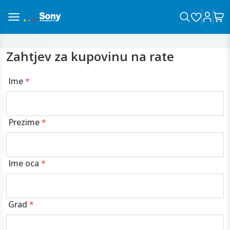
ina sa vama!
Zahtjev za kupovinu na rate
Ime
*
Prezime
*
Ime oca
*
Grad
*