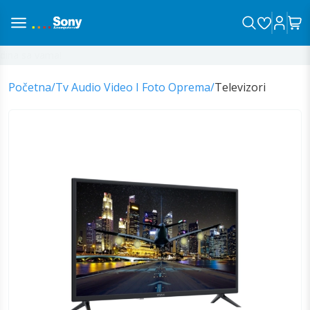
na sa vama!
Početna
/
Tv Audio Video I Foto Oprema
/
Televizori