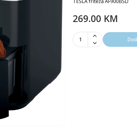
TESLA friteza AF900BSD
269.00 KM
1
Dod