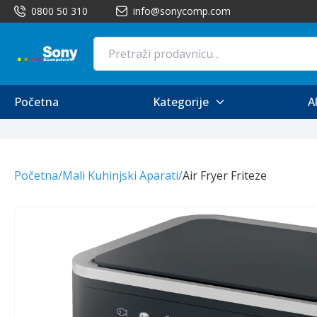
0800 50 310
info@sonycomp.com
Početna
Kategorije
A
Početna
/
Mali Kuhinjski Aparati
/
Air Fryer Friteze