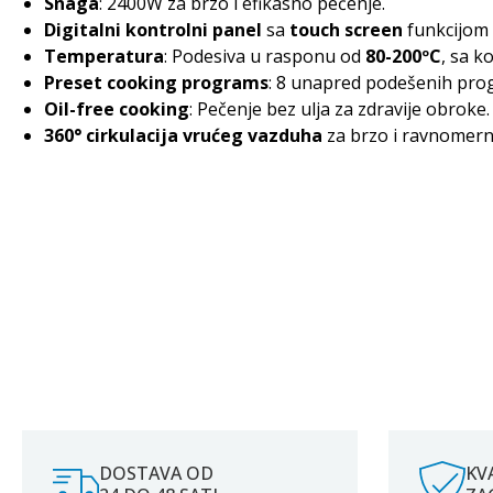
Snaga
: 2400W za brzo i efikasno pečenje.
Digitalni kontrolni panel
sa
touch screen
funkcijom 
Temperatura
: Podesiva u rasponu od
80-200ºC
, sa 
Preset cooking programs
: 8 unapred podešenih progr
Oil-free cooking
: Pečenje bez ulja za zdravije obroke.
360° cirkulacija vrućeg vazduha
za brzo i ravnomern
DOSTAVA OD
KV