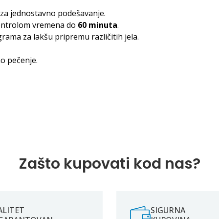
za jednostavno podešavanje.
kontrolom vremena do
60 minuta
.
ama za lakšu pripremu različitih jela.
o pečenje.
Zašto kupovati kod nas?
ALITET
SIGURNA