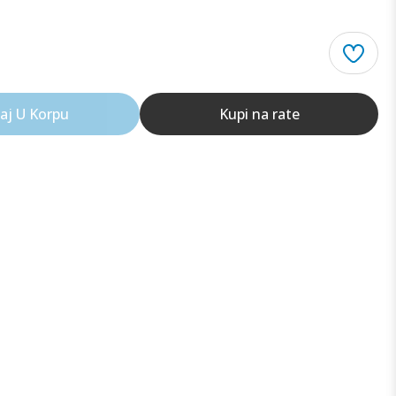
aj U Korpu
Kupi na rate