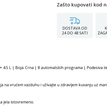
Zašto kupovati kod n
DOSTAVA OD
K
24 DO 48 SATI
ZAG
 + 4.5 L | Boja: Crna | 8 automatskih programa | Podesiva t
a na vrućem vazduhu i uživajte u zdravijem kuvanju uz manj
ta jela istovremeno.