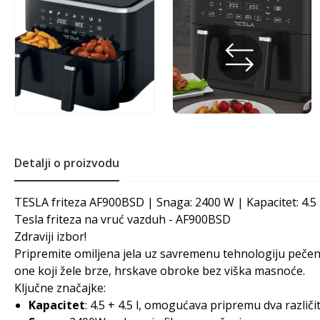
Detalji o proizvodu
TESLA friteza AF900BSD | Snaga: 2400 W | Kapacitet: 4.5
Tesla friteza na vruć vazduh - AF900BSD
Zdraviji izbor!
Pripremite omiljena jela uz savremenu tehnologiju pečenj
one koji žele brze, hrskave obroke bez viška masnoće.
Ključne značajke:
Kapacitet
: 4.5 + 4.5 l, omogućava pripremu dva različi