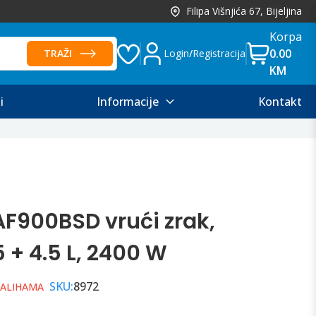
Filipa Višnjića 67, Bijeljina
Korpa
0.00
TRAŽI
Login
/
Registracija
KM
i
Informacije
Kontakt
 AF900BSD vrući zrak,
 + 4.5 L, 2400 W
SKU:
8972
ZALIHAMA