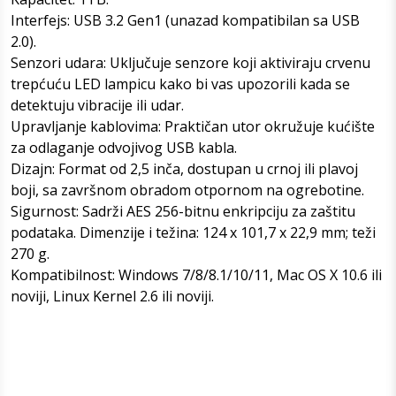
Interfejs: USB 3.2 Gen1 (unazad kompatibilan sa USB
2.0).
Senzori udara: Uključuje senzore koji aktiviraju crvenu
trepćuću LED lampicu kako bi vas upozorili kada se
detektuju vibracije ili udar.
Upravljanje kablovima: Praktičan utor okružuje kućište
za odlaganje odvojivog USB kabla.
Dizajn: Format od 2,5 inča, dostupan u crnoj ili plavoj
boji, sa završnom obradom otpornom na ogrebotine.
Sigurnost: Sadrži AES 256-bitnu enkripciju za zaštitu
podataka. Dimenzije i težina: 124 x 101,7 x 22,9 mm; teži
270 g.
Kompatibilnost: Windows 7/8/8.1/10/11, Mac OS X 10.6 ili
noviji, Linux Kernel 2.6 ili noviji.