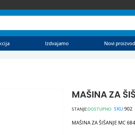
kcija
Izdvajamo
Novi proizvod
MAŠINA ZA ŠI
SKU:
902
STANJE:
DOSTUPNO
MAŠINA ZA ŠIŠANJE MC 68