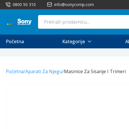
0800 50 310
info@sonycomp.com
Početna
Kategorije
A
Početna
/
Aparati Za Njegu
/
Masinice Za Sisanje I Trimeri