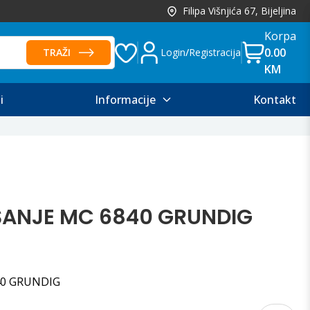
Filipa Višnjića 67, Bijeljina
Korpa
0.00
TRAŽI
Login
/
Registracija
KM
i
Informacije
Kontakt
ŠANJE MC 6840 GRUNDIG
40 GRUNDIG