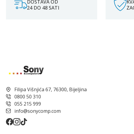
DOSTAVA OD
KV
24 DO 48 SATI
ZA
Filipa Višnjića 67, 76300, Bijeljina
0800 50 310
055 215 999
info@sonycomp.com