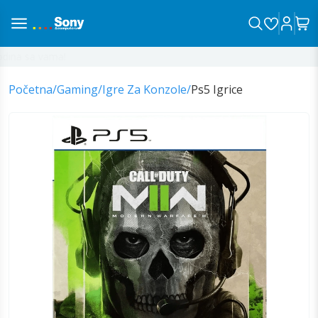
ina sa vama!
Početna
/
Gaming
/
Igre Za Konzole
/
Ps5 Igrice