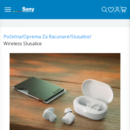
a sa vama!
Početna
/
Oprema Za Racunare
/
Slusalice
/
Wireless Slusalice