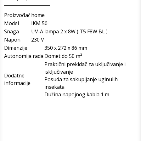
Proizvođač
home
Model
IKM 50
Snaga
UV-A lampa 2 x 8W ( T5 F8W BL )
Napon
230 V
Dimenzije
350 x 272 x 86 mm
Autonomija rada
Domet do 50 m²
Praktični prekidač za uključivanje i
isključivanje
Dodatne
Posuda za sakupljanje uginulih
informacije
insekata
Dužina napojnog kabla 1 m