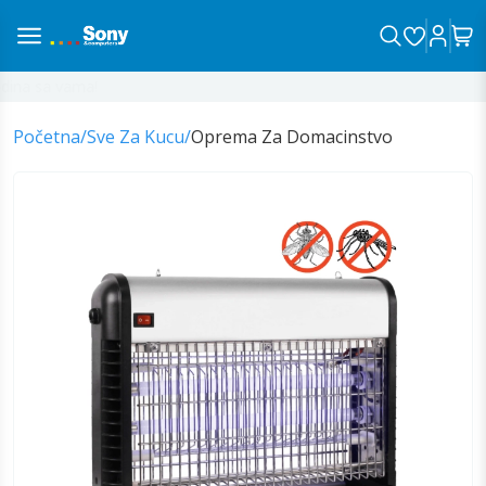
ina sa vama!
Početna
/
Sve Za Kucu
/
Oprema Za Domacinstvo