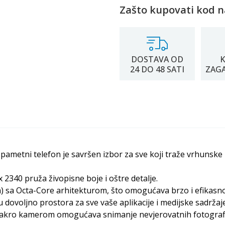
Zašto kupovati kod n
DOSTAVA OD
K
24 DO 48 SATI
ZAG
pametni telefon je savršen izbor za sve koji traže vrhunske 
2340 pruža živopisne boje i oštre detalje.
sa Octa-Core arhitekturom, što omogućava brzo i efikasno k
ovoljno prostora za sve vaše aplikacije i medijske sadržaje
akro kamerom omogućava snimanje nevjerovatnih fotografi