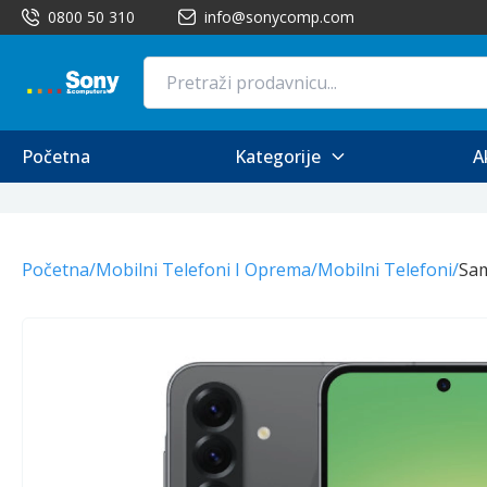
0800 50 310
info@sonycomp.com
Početna
Kategorije
A
Početna
/
Mobilni Telefoni I Oprema
/
Mobilni Telefoni
/
Sa