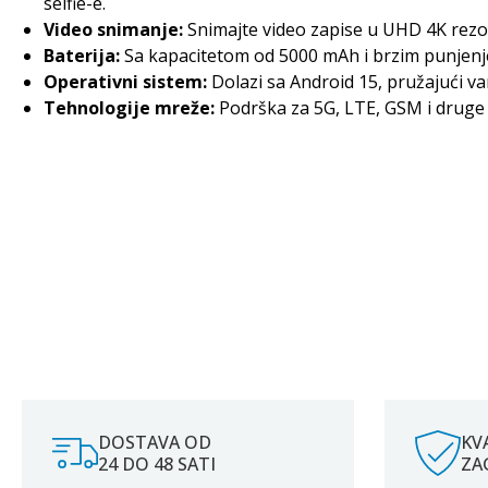
selfie-e.
Video snimanje:
Snimajte video zapise u UHD 4K rezolu
Baterija:
Sa kapacitetom od 5000 mAh i brzim punjenje
Operativni sistem:
Dolazi sa Android 15, pružajući va
Tehnologije mreže:
Podrška za 5G, LTE, GSM i drug
DOSTAVA OD
KV
24 DO 48 SATI
ZA