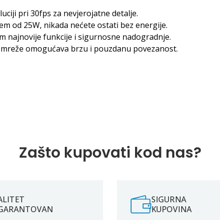
ciji pri 30fps za nevjerojatne detalje.
m od 25W, nikada nećete ostati bez energije.
m najnovije funkcije i sigurnosne nadogradnje.
e mreže omogućava brzu i pouzdanu povezanost.
Zašto kupovati kod nas?
ALITET
SIGURNA
GARANTOVAN
KUPOVINA