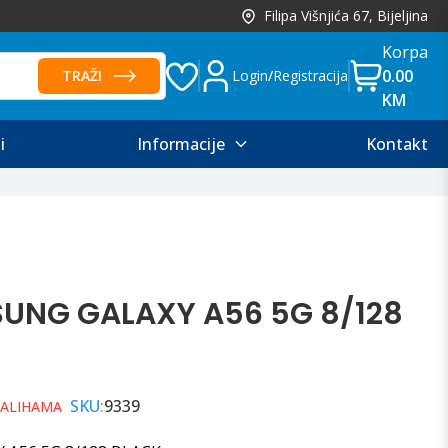
Filipa Višnjića 67, Bijeljina
Korpa
0.00
TRAŽI
Login
/
Registracija
KM
i
Informacije
Kontakt
SUNG GALAXY A56 5G 8/128
SKU:
9339
ZALIHAMA