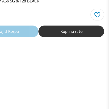
A56 5G 8/128 BLACK
aj U Korpu
Kupi na rate