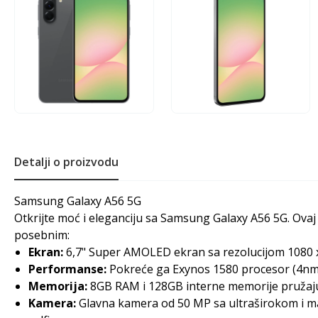
Detalji o proizvodu
Samsung Galaxy A56 5G
Otkrijte moć i eleganciju sa Samsung Galaxy A56 5G. Ovaj 
posebnim:
Ekran:
6,7" Super AMOLED ekran sa rezolucijom 1080 x 
Performanse:
Pokreće ga Exynos 1580 procesor (4nm) 
Memorija:
8GB RAM i 128GB interne memorije pružaju d
Kamera:
Glavna kamera od 50 MP sa ultraširokom i m