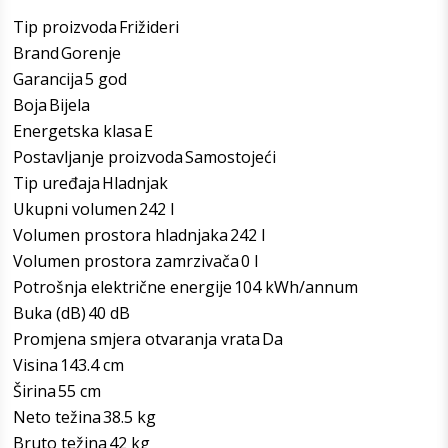
Tip proizvoda
Frižideri
Brand
Gorenje
Garancija
5 god
Boja
Bijela
Energetska klasa
E
Postavljanje proizvoda
Samostojeći
Tip uređaja
Hladnjak
Ukupni volumen
242 l
Volumen prostora hladnjaka
242 l
Volumen prostora zamrzivača
0 l
Potrošnja električne energije
104 kWh/annum
Buka (dB)
40 dB
Promjena smjera otvaranja vrata
Da
Visina
143.4 cm
Širina
55 cm
Neto težina
38.5 kg
Bruto težina
42 kg