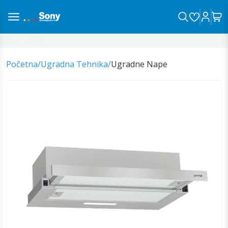
na sa vama!
Početna
/
Ugradna Tehnika
/
Ugradne Nape