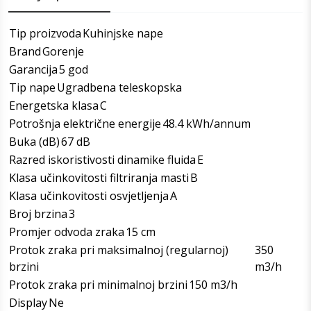
Tip proizvoda
Kuhinjske nape
Brand
Gorenje
Garancija
5 god
Tip nape
Ugradbena teleskopska
Energetska klasa
C
Potrošnja električne energije
48.4 kWh/annum
Buka (dB)
67 dB
Razred iskoristivosti dinamike fluida
E
Klasa učinkovitosti filtriranja masti
B
Klasa učinkovitosti osvjetljenja
A
Broj brzina
3
Promjer odvoda zraka
15 cm
Protok zraka pri maksimalnoj (regularnoj)
350
brzini
m3/h
Protok zraka pri minimalnoj brzini
150 m3/h
Display
Ne