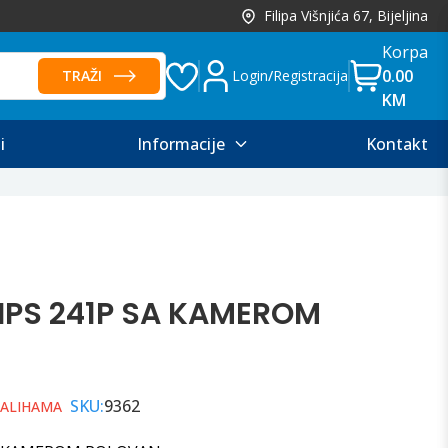
Filipa Višnjića 67, Bijeljina
Korpa
0.00
TRAŽI
Login
/
Registracija
KM
i
Informacije
Kontakt
IPS 241P SA KAMEROM
SKU:
9362
ZALIHAMA