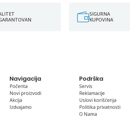
ALITET
SIGURNA
GARANTOVAN
KUPOVINA
Navigacija
Podrška
Počenta
Servis
Novi proizvodi
Reklamacije
Akcija
Uslovi korišćenja
Izdvajamo
Politika privatnosti
O Nama