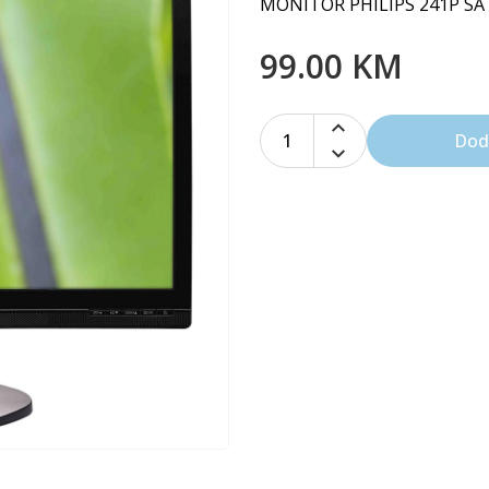
MONITOR PHILIPS 241P S
99.00 KM
1
Dod