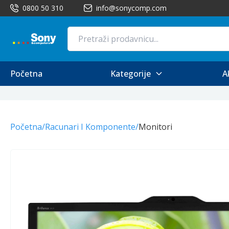
0800 50 310
info@sonycomp.com
Početna
Kategorije
A
Početna
/
Racunari I Komponente
/
Monitori