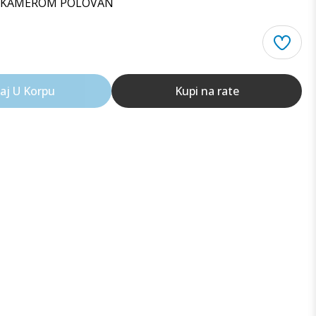
A KAMEROM POLOVAN
aj U Korpu
Kupi na rate