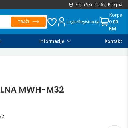
Filipa Višnjića 67, Bijeljina
Korpa
0.00
TRAŽI
Login
/
Registracija
KM
i
Informacije
Kontakt
ALNA MWH-M32
32