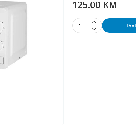
125.00 KM
1
Dod