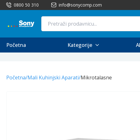
0800 50 310
info@sonycomp.com
Početna
Kategorije
A
Početna
/
Mali Kuhinjski Aparati
/
Mikrotalasne