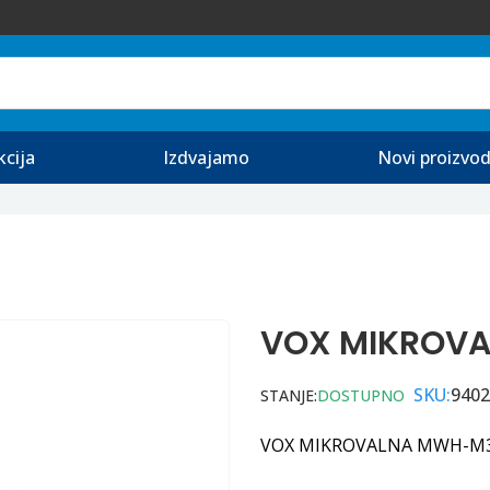
kcija
Izdvajamo
Novi proizvod
VOX MIKROV
SKU:
9402
STANJE:
DOSTUPNO
VOX MIKROVALNA MWH-M