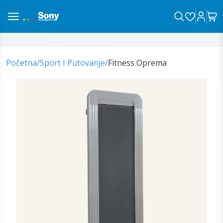
na sa vama!
Početna
/
Sport I Putovanje
/
Fitness Oprema