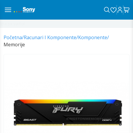
na sa vama!
Početna
/
Racunari I Komponente
/
Komponente
/
Memorije