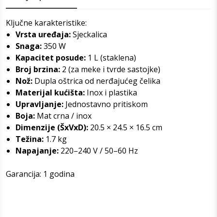
Ključne karakteristike:
Vrsta uređaja:
Sjeckalica
Snaga:
350 W
Kapacitet posude:
1 L (staklena)
Broj brzina:
2 (za meke i tvrde sastojke)
Nož:
Dupla oštrica od nerđajućeg čelika
Materijal kućišta:
Inox i plastika
Upravljanje:
Jednostavno pritiskom
Boja:
Mat crna / inox
Dimenzije (ŠxVxD):
20.5 × 24.5 × 16.5 cm
Težina:
1.7 kg
Napajanje:
220–240 V / 50–60 Hz
Garancija: 1 godina