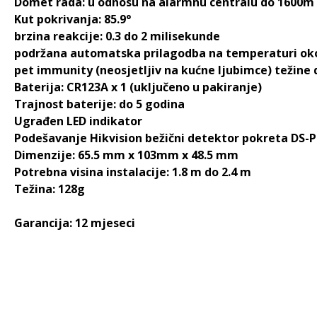
Domet rada: u odnosu na alarmnu centralu do 1600m
Kut pokrivanja: 85.9°
brzina reakcije: 0.3 do 2 milisekunde
podržana automatska prilagodba na temperaturi ok
pet immunity (neosjetljiv na kućne ljubimce) težine 
Baterija: CR123A x 1 (uključeno u pakiranje)
Trajnost baterije: do 5 godina
Ugrađen LED indikator
Podešavanje Hikvision bežični detektor pokreta DS
Dimenzije: 65.5 mm x 103mm x 48.5 mm
Potrebna visina instalacije: 1.8 m do 2.4 m
Težina: 128g
Garancija: 12 mjeseci