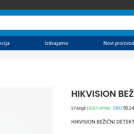
kcija
Izdvajamo
Novi proizvod
HIKVISION BE
SKU:
9524
STANJE:
DOSTUPNO
HIKVISION BEŽIČNI DETEK