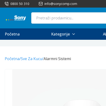
0800 50 310
info@sonycomp.com
Početna
Kategorije
A
Početna
/
Sve Za Kucu
/
Alarmni Sistemi