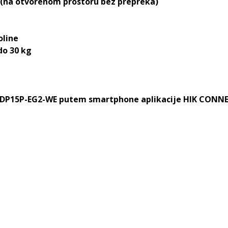
 (na otvorenom prostoru bez prepreka)
oline
do 30 kg
-PDP15P-EG2-WE putem smartphone aplikacije HIK CONN