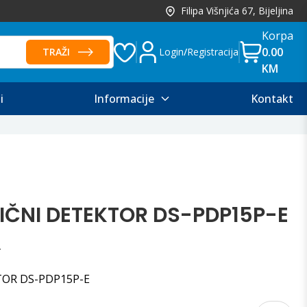
Filipa Višnjića 67, Bijeljina
Korpa
0.00
TRAŽI
Login
/
Registracija
KM
i
Informacije
Kontakt
ŽIČNI DETEKTOR DS-PDP15P-E
TOR DS-PDP15P-E