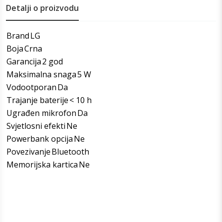
Detalji o proizvodu
Brand
LG
Boja
Crna
Garancija
2 god
Maksimalna snaga
5 W
Vodootporan
Da
Trajanje baterije
< 10 h
Ugrađen mikrofon
Da
Svjetlosni efekti
Ne
Powerbank opcija
Ne
Povezivanje
Bluetooth
Memorijska kartica
Ne