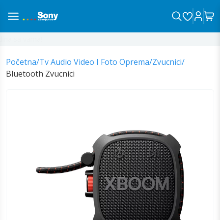
na sa vama!
Početna
/
Tv Audio Video I Foto Oprema
/
Zvucnici
/
Bluetooth Zvucnici