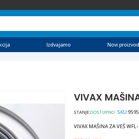
kcija
Izdvajamo
Novi proizvod
VIVAX MAŠINA
SKU:
9595
STANJE:
DOSTUPNO
VIVAX MAŠINA ZA VEŠ WFL