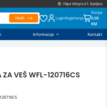
Filipa Višnjića 67, Bijeljina
Korpa
0.00
TRAŽI
Login
/
Registracija
KM
i
Informacije
Kontakt
 ZA VEŠ WFL-120716CS
-120716CS