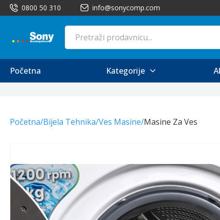
0800 50 310
info@sonycomp.com
Početna
Kategorije
A
Početna
/
Bijela Tehnika
/
Ves Masine
/
Masine Za Ves