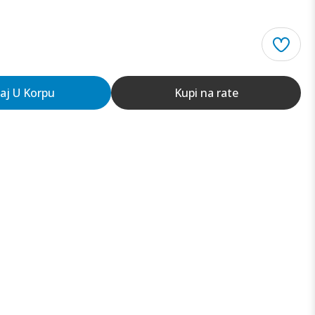
aj U Korpu
Kupi na rate