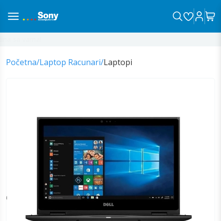
na sa vama!
Početna
/
Laptop Racunari
/
Laptopi