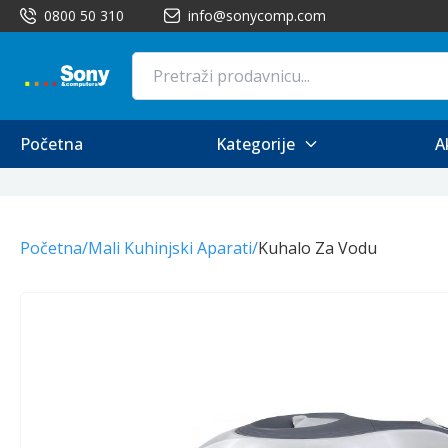
0800 50 310
info@sonycomp.com
Početna
Kategorije
A
Početna
/
Mali Kuhinjski Aparati
/
Kuhalo Za Vodu