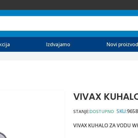
kcija
Izdvajamo
Novi proizvod
VIVAX KUHAL
SKU:
9658
STANJE:
DOSTUPNO
VIVAX KUHALO ZA VODU 