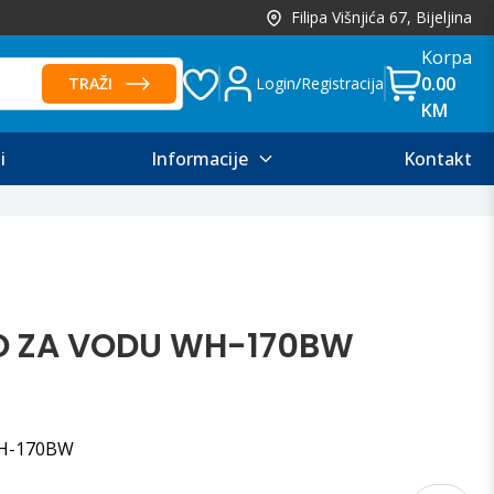
Filipa Višnjića 67, Bijeljina
Korpa
0.00
TRAŽI
Login
/
Registracija
KM
i
Informacije
Kontakt
O ZA VODU WH-170BW
WH-170BW