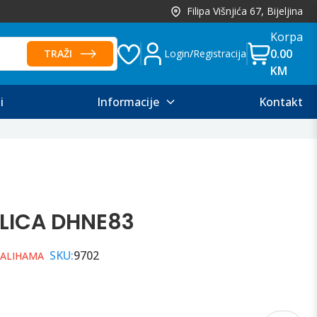
Filipa Višnjića 67, Bijeljina
Korpa
0.00
TRAŽI
Login
/
Registracija
KM
i
Informacije
Kontakt
LICA DHNE83
SKU:
9702
ZALIHAMA