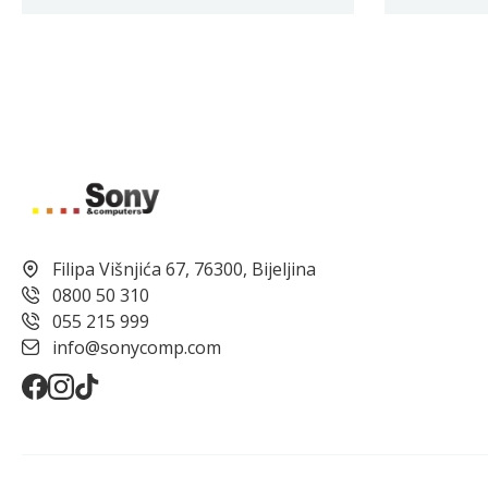
Filipa Višnjića 67, 76300, Bijeljina
0800 50 310
055 215 999
info@sonycomp.com