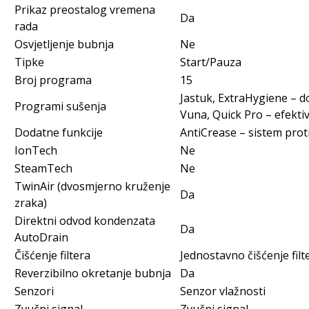
Prikaz preostalog vremena
Da
rada
Osvjetljenje bubnja
Ne
Tipke
Start/Pauza
Broj programa
15
Jastuk, ExtraHygiene – do
Programi sušenja
Vuna, Quick Pro – efektiv
Dodatne funkcije
AntiCrease – sistem prot
IonTech
Ne
SteamTech
Ne
TwinAir (dvosmjerno kruženje
Da
zraka)
Direktni odvod kondenzata
Da
AutoDrain
Čišćenje filtera
Jednostavno čišćenje filt
Reverzibilno okretanje bubnja
Da
Senzori
Senzor vlažnosti