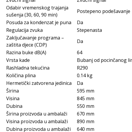
Zvučni signal
Zvučni signal
Odabir vremenskog trajanja
Postepeno podešavanje
sušenja (30, 60, 90 min)
Posuda za kondenzat je puna
Da
Regulacija zvuka
Stepenasta
Zaključavanje programa –
Da
zaštita djece (CDP)
Razina buke dB(A)
64
Vrsta kade
Bubanj od pocinčanog l
Rashladna tekućina
R290
Količina plina
0.14 kg
Hermetički zatvorena jedinica
Da
Širina
595 mm
Visina
845 mm
Dubina
550 mm
Širina proizvoda u ambalaži
670 mm
Visina proizvoda u ambalaži
890 mm
Dubina proizvoda u ambalaži
640 mm