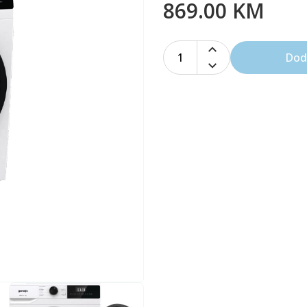
869.00 KM
1
Dod