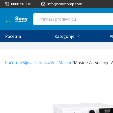
0800 50 310
info@sonycomp.com
Početna
Kategorije
A
Početna
/
Bijela Tehnika
/
Ves Masine
/
Masine Za Susenje 