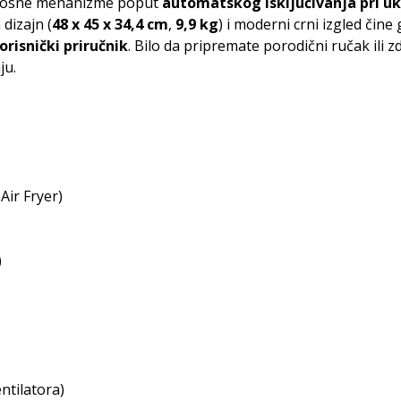
urnosne mehanizme poput
automatskog isključivanja pri u
dizajn (
48 x 45 x 34,4 cm
,
9,9 kg
) i moderni crni izgled čin
korisnički priručnik
. Bilo da pripremate porodični ručak ili 
ju.
Air Fryer)
)
ntilatora)