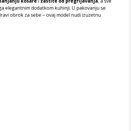
klanjanju košare
i
zaštite od pregrijavanja
, a sve
e ga elegantnim dodatkom kuhinji. U pakovanju se
zdravi obrok za sebe – ovaj model nudi izuzetnu