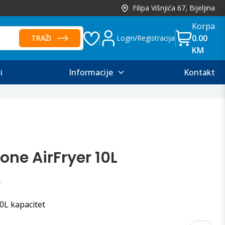
Filipa Višnjića 67, Bijeljina
Korpa
0.00
TRAŽI
Login
/
Registracija
KM
i
Informacije
Kontakt
one AirFryer 10L
0L kapacitet