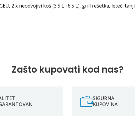
 2 x neodvojivi koš (3.5 L i 6.5 L), grill rešetka, leteći tanji
Zašto kupovati kod nas?
ALITET
SIGURNA
GARANTOVAN
KUPOVINA