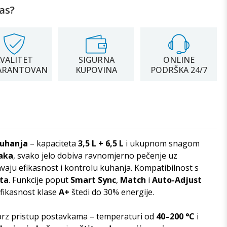
as?
VALITET
SIGURNA
ONLINE
ARANTOVAN
KUPOVINA
PODRŠKA 24/7
kuhanja
– kapaciteta
3,5 L + 6,5 L
i ukupnom snagom
raka
, svako jelo dobiva ravnomjerno pečenje uz
aju efikasnost i kontrolu kuhanja. Kompatibilnost s
pta
. Funkcije poput
Smart Sync
,
Match
i
Auto-Adjust
efikasnost klase
A+
štedi do 30% energije.
rz pristup postavkama – temperaturi od
40–200 °C
i