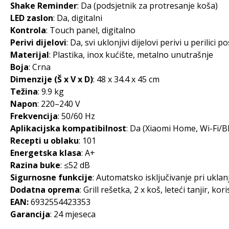
Shake Reminder
: Da (podsjetnik za protresanje koša)
LED zaslon
: Da, digitalni
Kontrola
: Touch panel, digitalno
Perivi dijelovi
: Da, svi uklonjivi dijelovi perivi u perilici 
Materijal
: Plastika, inox kućište, metalno unutrašnje
Boja
: Crna
Dimenzije (Š x V x D)
: 48 x 34.4 x 45 cm
Težina
: 9.9 kg
Napon
: 220–240 V
Frekvencija
: 50/60 Hz
Aplikacijska kompatibilnost
: Da (Xiaomi Home, Wi-Fi/B
Recepti u oblaku
: 101
Energetska klasa
: A+
Razina buke
: ≤52 dB
Sigurnosne funkcije
: Automatsko isključivanje pri uklan
Dodatna oprema
: Grill rešetka, 2 x koš, leteći tanjir, kor
EAN:
6932554423353
Garancija
: 24 mjeseca