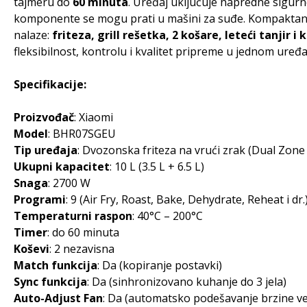
tajmeru do
60 minuta
. Uređaj uključuje napredne sig
komponente se mogu prati u mašini za suđe. Kompaktan 
nalaze:
friteza, grill rešetka, 2 košare, leteći tanjir i 
fleksibilnost, kontrolu i kvalitet pripreme u jednom uređa
Specifikacije:
Proizvođač
: Xiaomi
Model
: BHR07SGEU
Tip uređaja
: Dvozonska friteza na vrući zrak (Dual Zone 
Ukupni kapacitet
: 10 L (3.5 L + 6.5 L)
Snaga
: 2700 W
Programi
: 9 (Air Fry, Roast, Bake, Dehydrate, Reheat i dr.
Temperaturni raspon
: 40°C – 200°C
Timer
: do 60 minuta
Koševi
: 2 nezavisna
Match funkcija
: Da (kopiranje postavki)
Sync funkcija
: Da (sinhronizovano kuhanje do 3 jela)
Auto-Adjust Fan
: Da (automatsko podešavanje brzine ve