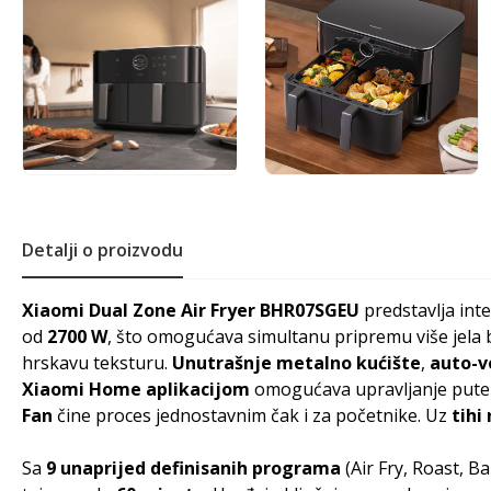
Detalji o proizvodu
Xiaomi Dual Zone Air Fryer BHR07SGEU
predstavlja int
od
2700 W
, što omogućava simultanu pripremu više jela 
hrskavu teksturu.
Unutrašnje metalno kućište
,
auto-v
Xiaomi Home aplikacijom
omogućava upravljanje put
Fan
čine proces jednostavnim čak i za početnike. Uz
tihi
Sa
9 unaprijed definisanih programa
(Air Fry, Roast, B