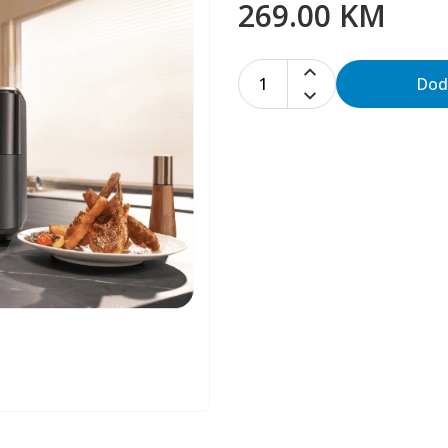
269.00 KM
1
Dod