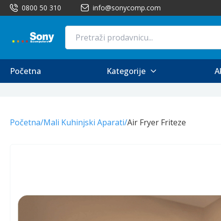
0800 50 310
info@sonycomp.com
Početna
Kategorije
A
Početna
/
Mali Kuhinjski Aparati
/
Air Fryer Friteze