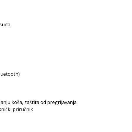
posuđa
luetooth)
janju koša, zaštita od pregrijavanja
isnički priručnik