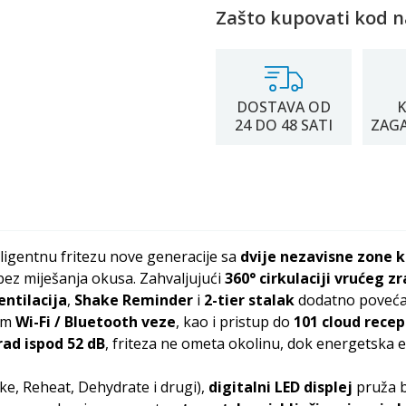
Zašto kupovati kod n
DOSTAVA OD
K
24 DO 48 SATI
ZAG
eligentnu fritezu nove generacije sa
dvije nezavisne zone 
bez miješanja okusa. Zahvaljujući
360° cirkulaciji vrućeg z
entilacija
,
Shake Reminder
i
2-tier stalak
dodatno povećav
em
Wi-Fi / Bluetooth veze
, kao i pristup do
101 cloud rece
 rad ispod 52 dB
, friteza ne ometa okolinu, dok energetska 
ake, Reheat, Dehydrate i drugi),
digitalni LED displej
pruža b