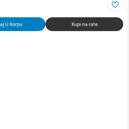
aj U Korpu
Kupi na rate