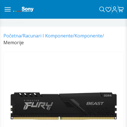
na sa vama!
Početna
/
Racunari I Komponente
/
Komponente
/
Memorije