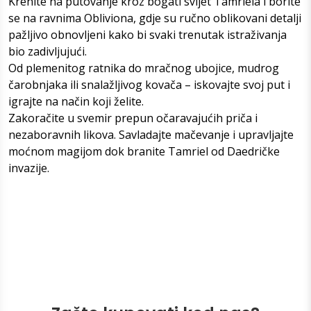
Krenite na putovanje kroz bogati svijet Tamriela i borite
se na ravnima Obliviona, gdje su ručno oblikovani detalji
pažljivo obnovljeni kako bi svaki trenutak istraživanja
bio zadivljujući.
Od plemenitog ratnika do mračnog ubojice, mudrog
čarobnjaka ili snalažljivog kovača – iskovajte svoj put i
igrajte na način koji želite.
Zakoračite u svemir prepun očaravajućih priča i
nezaboravnih likova. Savladajte mačevanje i upravljajte
moćnom magijom dok branite Tamriel od Daedričke
invazije.