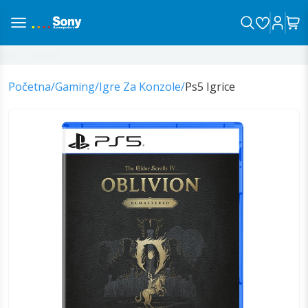
na sa vama!
Početna
/
Gaming
/
Igre Za Konzole
/
Ps5 Igrice