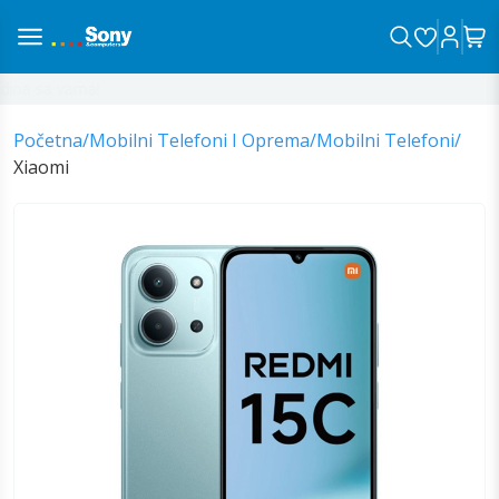
na sa vama!
Početna
/
Mobilni Telefoni I Oprema
/
Mobilni Telefoni
/
Xiaomi