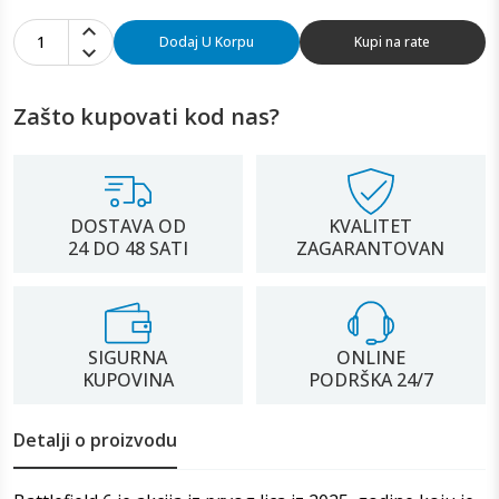
1
Dodaj U Korpu
Kupi na rate
Zašto kupovati kod nas?
DOSTAVA OD
KVALITET
24 DO 48 SATI
ZAGARANTOVAN
SIGURNA
ONLINE
KUPOVINA
PODRŠKA 24/7
Detalji o proizvodu