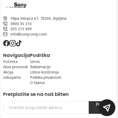
Filipa Višnjića 67, 76300, Bijeljina
0800 50 310
055 215 999
info@sonycomp.com
Navigacija
Podrška
Počenta
Servis
Novi proizvodi
Reklamacije
Akcija
Uslovi korišćenja
Izdvajamo
Politika privatnosti
O Nama
Pretplatite se na naš bilten
Prijavi
se