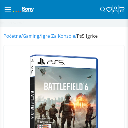
na sa vama!
Početna
/
Gaming
/
Igre Za Konzole
/
Ps5 Igrice