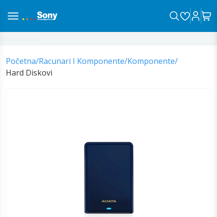
a sa vama!
Početna
/
Racunari I Komponente
/
Komponente
/
Hard Diskovi