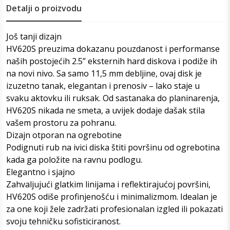
Detalji o proizvodu
Još tanji dizajn
HV620S preuzima dokazanu pouzdanost i performanse
naših postojećih 2.5” eksternih hard diskova i podiže ih
na novi nivo. Sa samo 11,5 mm debljine, ovaj disk je
izuzetno tanak, elegantan i prenosiv – lako staje u
svaku aktovku ili ruksak. Od sastanaka do planinarenja,
HV620S nikada ne smeta, a uvijek dodaje dašak stila
vašem prostoru za pohranu.
Dizajn otporan na ogrebotine
Podignuti rub na ivici diska štiti površinu od ogrebotina
kada ga položite na ravnu podlogu.
Elegantno i sjajno
Zahvaljujući glatkim linijama i reflektirajućoj površini,
HV620S odiše profinjenošću i minimalizmom. Idealan je
za one koji žele zadržati profesionalan izgled ili pokazati
svoju tehničku sofisticiranost.