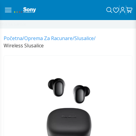
na sa vama!
Početna
/
Oprema Za Racunare
/
Slusalice
/
Wireless Slusalice