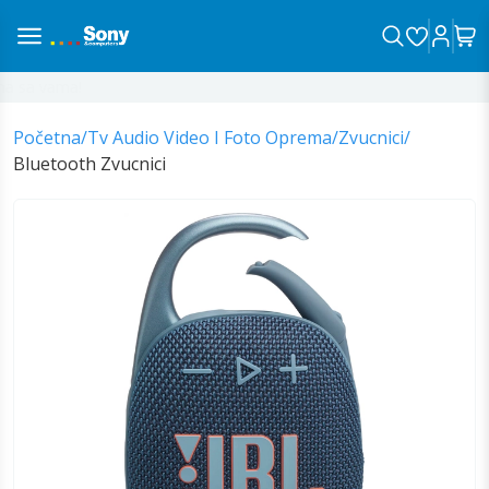
 sa vama!
Početna
/
Tv Audio Video I Foto Oprema
/
Zvucnici
/
Bluetooth Zvucnici