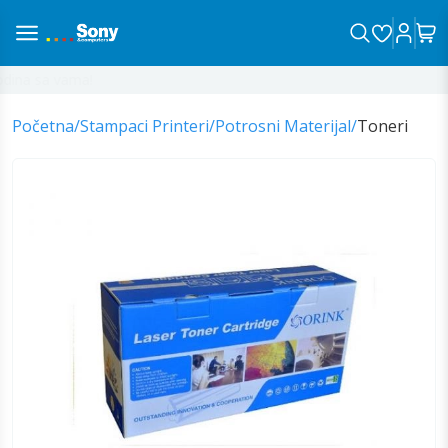
ina sa vama!
Početna
/
Stampaci Printeri
/
Potrosni Materijal
/
Toneri