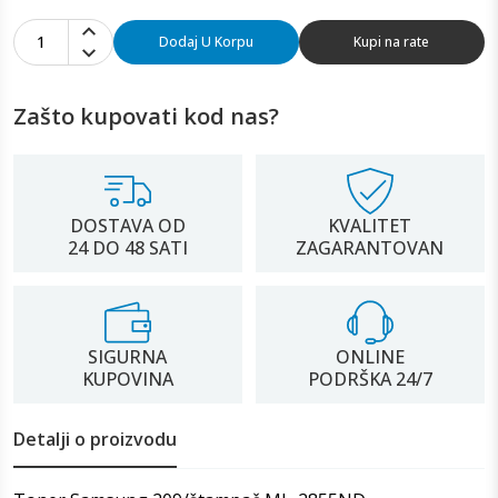
1
Dodaj U Korpu
Kupi na rate
Zašto kupovati kod nas?
DOSTAVA OD
KVALITET
24 DO 48 SATI
ZAGARANTOVAN
SIGURNA
ONLINE
KUPOVINA
PODRŠKA 24/7
Detalji o proizvodu